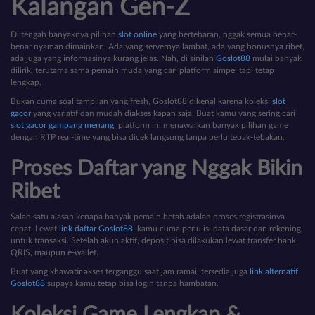
Kalangan Gen-Z
Di tengah banyaknya pilihan
slot online
yang bertebaran, nggak semua benar-
benar nyaman dimainkan. Ada yang servernya lambat, ada yang bonusnya ribet,
ada juga yang informasinya kurang jelas. Nah, di sinilah
Goslot88
mulai banyak
dilirik, terutama sama pemain muda yang cari platform simpel tapi tetap
lengkap.
Bukan cuma soal tampilan yang fresh, Goslot88 dikenal karena koleksi
slot
gacor
yang variatif dan mudah diakses kapan saja. Buat kamu yang sering cari
slot gacor gampang menang
, platform ini menawarkan banyak pilihan game
dengan RTP real-time yang bisa dicek langsung tanpa perlu tebak-tebakan.
Proses Daftar yang Nggak Bikin
Ribet
Salah satu alasan kenapa banyak pemain betah adalah proses registrasinya
cepat. Lewat
link daftar Goslot88
, kamu cuma perlu isi data dasar dan rekening
untuk transaksi. Setelah akun aktif, deposit bisa dilakukan lewat transfer bank,
QRIS, maupun e-wallet.
Buat yang khawatir akses terganggu saat jam ramai, tersedia juga
link alternatif
Goslot88
supaya kamu tetap bisa login tanpa hambatan.
Koleksi Game Lengkap &