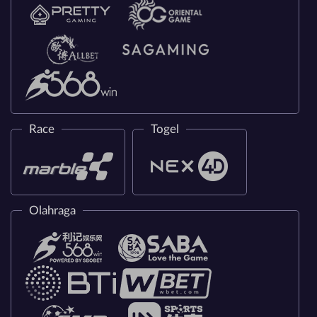
Race
Togel
Olahraga