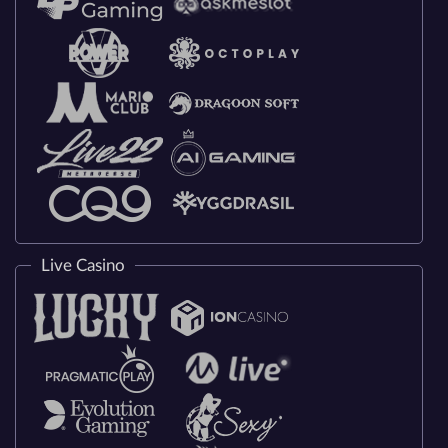
Live Casino