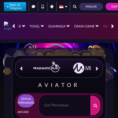
Main di
MASUK
DAF
Telegram
INO
RACE
TOGEL
OLAHRAGA
CRASH GAME
ARCADE
'
AVIATOR
SEMUA
PERMAINAN
ARCADE