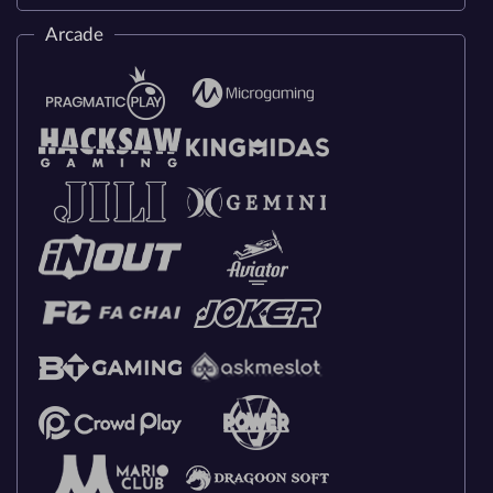
Arcade