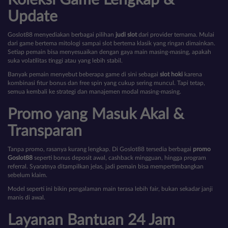
Update
Goslot88 menyediakan berbagai pilihan
judi slot
dari provider ternama. Mulai
dari game bertema mitologi sampai slot bertema klasik yang ringan dimainkan.
Setiap pemain bisa menyesuaikan dengan gaya main masing-masing, apakah
suka volatilitas tinggi atau yang lebih stabil.
Banyak pemain menyebut beberapa game di sini sebagai
slot hoki
karena
kombinasi fitur bonus dan free spin yang cukup sering muncul. Tapi tetap,
semua kembali ke strategi dan manajemen modal masing-masing.
Promo yang Masuk Akal &
Transparan
Tanpa promo, rasanya kurang lengkap. Di Goslot88 tersedia berbagai
promo
Goslot88
seperti bonus deposit awal, cashback mingguan, hingga program
referral. Syaratnya ditampilkan jelas, jadi pemain bisa mempertimbangkan
sebelum klaim.
Model seperti ini bikin pengalaman main terasa lebih fair, bukan sekadar janji
manis di awal.
Layanan Bantuan 24 Jam