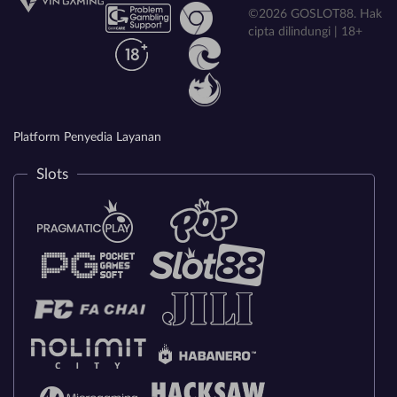
©2026 GOSLOT88. Hak
cipta dilindungi | 18+
Platform Penyedia Layanan
Slots