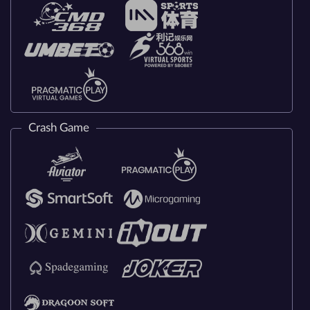
Crash Game