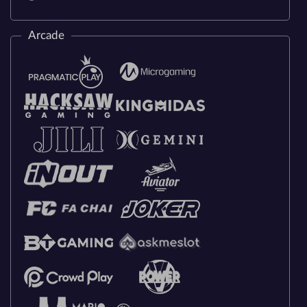
Arcade