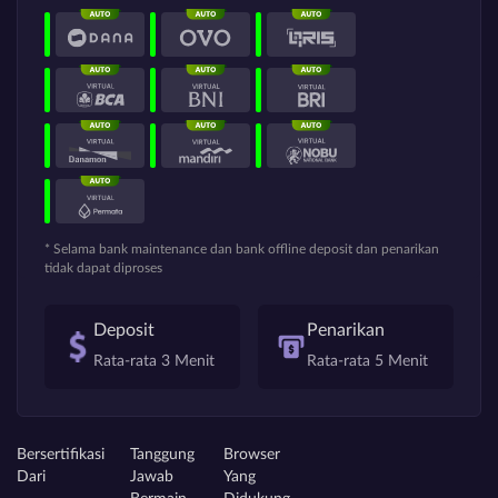
* Selama bank maintenance dan bank offline deposit dan penarikan
tidak dapat diproses
Deposit
Penarikan
Rata-rata 3 Menit
Rata-rata 5 Menit
Bersertifikasi
Tanggung
Browser
Dari
Jawab
Yang