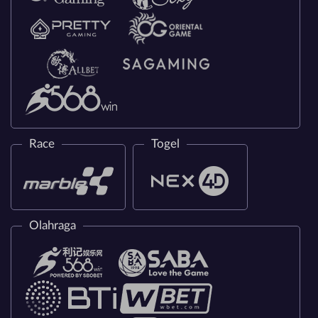
Race
Togel
Olahraga