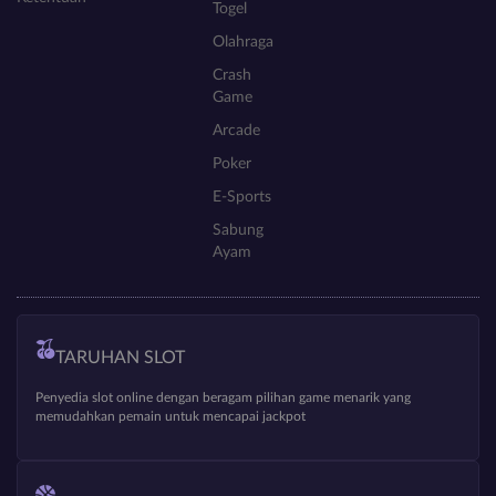
Togel
Olahraga
Crash
Game
Arcade
Poker
E-Sports
Sabung
Ayam
TARUHAN SLOT
Penyedia slot online dengan beragam pilihan game menarik yang
memudahkan pemain untuk mencapai jackpot