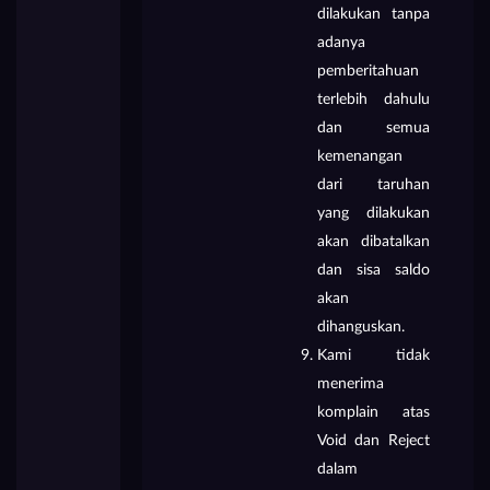
dilakukan tanpa
adanya
pemberitahuan
terlebih dahulu
dan semua
kemenangan
dari taruhan
yang dilakukan
akan dibatalkan
dan sisa saldo
akan
dihanguskan.
Kami tidak
menerima
komplain atas
Void dan Reject
dalam