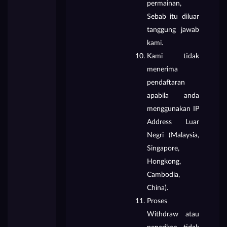
permainan,
Sebab itu diluar
tanggung jawab
kami.
Kami tidak
menerima
pendaftaran
apabila anda
menggunakan IP
Address Luar
Negri (Malaysia,
Singapore,
Hongkong,
Cambodia,
China).
Proses
Withdraw atau