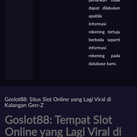
penarikan tidak
dapat dilakukan
apabila
informasi
rekening tertuju
berbeda seperti
informasi
rekening pada
database kami.
Goslot88: Situs Slot Online yang Lagi Viral di
Kalangan Gen-Z
Goslot88: Tempat Slot
Online yang Lagi Viral di