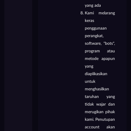
yang ada
Kami melarang
keras
penggunaan
perangkat,
software, "bots",
program atau
metode apapun
yang
diaplikasikan
untuk
menghasilkan
taruhan yang
tidak wajar dan
merugikan pihak
kami. Penutupan
account akan