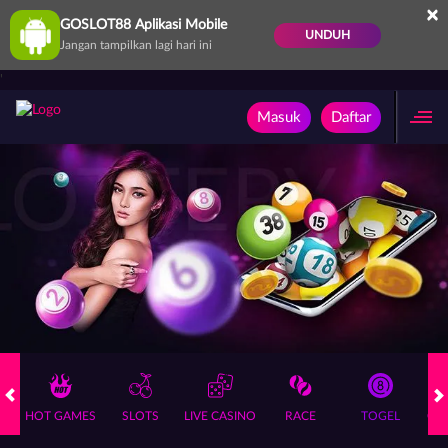
×
GOSLOT88 Aplikasi Mobile
UNDUH
Jangan tampilkan lagi hari ini
'
Masuk
Daftar
HOT GAMES
SLOTS
LIVE CASINO
RACE
TOGEL
OL